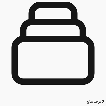
د نتائج