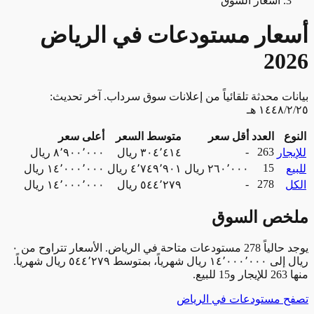
أسعار السوق
ار مستودعات في الرياض
20
ت محدثة تلقائياً من إعلانات سوق سرداب. آخر تحديث:
العدد
أقل سعر
متوسط السعر
أعلى سعر
-
263
ار
٣٠٤٬٤١٤ ريال
٨٬٩٠٠٬٠٠٠ ريال
15
٢٦٠٬٠٠٠ ريال
٤٬٧٤٩٬٩٠١ ريال
١٤٬٠٠٠٬٠٠٠ ريال
-
278
٥٤٤٬٢٧٩ ريال
١٤٬٠٠٠٬٠٠٠ ريال
ص السوق
يوجد حالياً 278 مستودعات متاحة في الرياض. الأسعار تتراوح من ٠
ريال إلى ١٤٬٠٠٠٬٠٠٠ ريال شهرياً، بمتوسط ٥٤٤٬٢٧٩ ريال شهرياً.
 مستودعات في الرياض